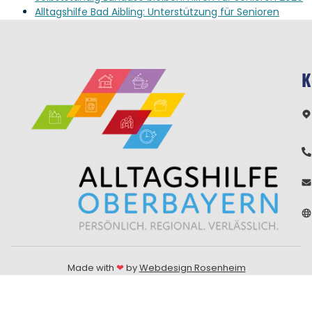
Alltagshilfe Bad Aibling: Unterstützung für Senioren
K
Made with
❤
by
Webdesign Rosenheim