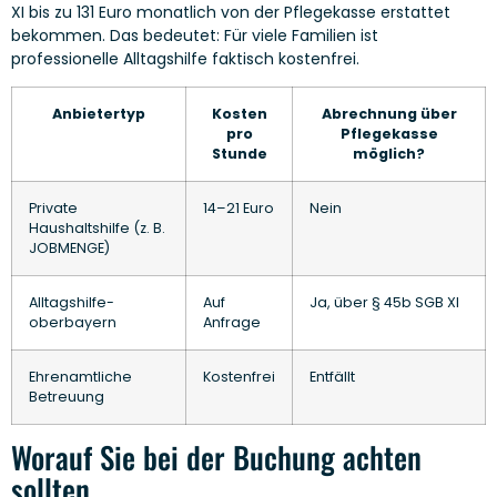
XI bis zu 131 Euro monatlich von der Pflegekasse erstattet
bekommen. Das bedeutet: Für viele Familien ist
professionelle Alltagshilfe faktisch kostenfrei.
Anbietertyp
Kosten
Abrechnung über
pro
Pflegekasse
Stunde
möglich?
Private
14–21 Euro
Nein
Haushaltshilfe (z. B.
JOBMENGE)
Alltagshilfe-
Auf
Ja, über § 45b SGB XI
oberbayern
Anfrage
Ehrenamtliche
Kostenfrei
Entfällt
Betreuung
Worauf Sie bei der Buchung achten
sollten