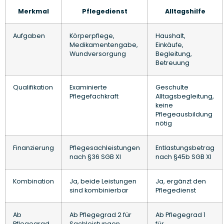
Merkmal
Pflegedienst
Alltagshilfe
Aufgaben
Körperpflege,
Haushalt,
Medikamentengabe,
Einkäufe,
Wundversorgung
Begleitung,
Betreuung
Qualifikation
Examinierte
Geschulte
Pflegefachkraft
Alltagsbegleitung,
keine
Pflegeausbildung
nötig
Finanzierung
Pflegesachleistungen
Entlastungsbetrag
nach §36 SGB XI
nach §45b SGB XI
Kombination
Ja, beide Leistungen
Ja, ergänzt den
sind kombinierbar
Pflegedienst
Ab
Ab Pflegegrad 2 für
Ab Pflegegrad 1
Pflegegrad
Sachleistungen
für