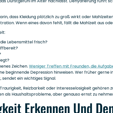
as Durstgefühl im Alter nachlässt. Dehydrierung führt sch
darin, dass Kleidung plötzlich zu groß wirkt oder Mahlzei
ation. Wenn eines davon fehlt, fällt die Mahlzeit aus ode
lt:
 die Lebensmittel frisch?
ffbereit?
?
legt?
ehenes Zeichen.
Weniger Treffen mit Freunden, die Aufga
ine beginnende Depression hinweisen. Wer früher gerne 
, sendet ein wichtiges Signal.
urigkeit, Reizbarkeit oder Interesselosigkeit gehören zu
nen als Haushaltsprobleme, aber genauso ernst zu nehme
igkeit Erkennen Und De