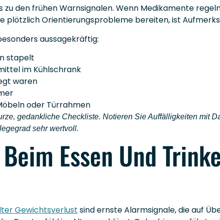
lls zu den frühen Warnsignalen. Wenn Medikamente rege
plötzlich Orientierungsprobleme bereiten, ist Aufmerks
esonders aussagekräftig:
n stapelt
ittel im Kühlschrank
legt waren
imer
 Möbeln oder Türrahmen
rze, gedankliche Checkliste. Notieren Sie Auffälligkeiten mit 
legegrad sehr wertvoll.
 Beim Essen Und Trinke
lter Gewichtsverlust
sind ernste Alarmsignale, die auf Üb