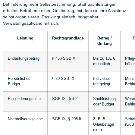
Behinderung mehr Selbstbestimmung. Statt Sachleistungen
erhalten Betroffene einen Geldbetrag, mit dem sie ihre Assistenz
selbst organisieren. Das klingt einfach, bringt aber
Verwaltungsaufwand mit sich.
Leistung
Rechtsgrundlage
Betrag /
Umfang
Entlastungsbetrag
§ 45b SGB XI
Bis zu 131 €
Pfleg
monatlich
höher
Persönliches
§ 29 SGB IX
Individuell
Mens
Budget
festgelegt
Behin
Eingliederungshilfe
SGB IX, Teil 2
Sachleistung
Wesen
oder Budget
Behin
Nachteilsausgleiche
SGB IX, § 208 ff.
Z. B. 5
Schwe
Urlaubstage
(GdB
extra